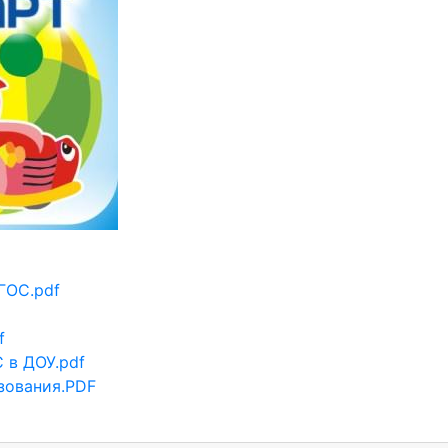
F
ГОС.pdf
f
 в ДОУ.pdf
зования.PDF