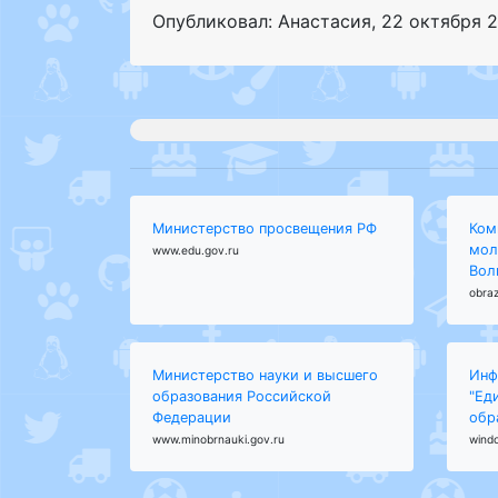
Опубликовал: Анастасия
,
22 октября 2
Министерство просвещения РФ
Ком
мол
www.edu.gov.ru
Вол
obraz
Министерство науки и высшего
Инф
образования Российской
"Ед
Федерации
обр
www.minobrnauki.gov.ru
wind