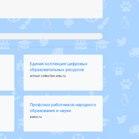
Единая коллекция цифровых
образовательных ресурсов
school-collection.edu.ru
Профсоюз работников народного
образования и науки
eseur.ru