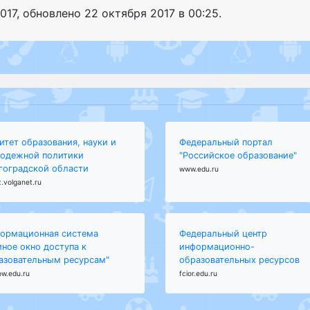
017
, обновлено
22 октября 2017 в 00:25.
итет образования, науки и
Федеральный портал
одежной политики
"Российское образование"
гоградской области
www.edu.ru
.volganet.ru
ормационная система
Федеральный центр
иное окно доступа к
информационно-
азовательным ресурсам"
образовательных ресурсов
ow.edu.ru
fcior.edu.ru