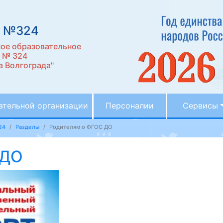
д №324
ое образовательное
д № 324
 Волгограда"
ательной организации
Персоналии
Сервисы
24
Разделы
Родителям о ФГОС ДО
 ДО